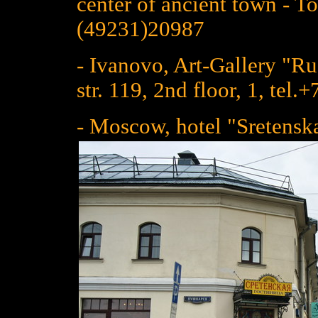
center of ancient town - To
(49231)20987
- Ivanovo, Art-Gallery "R
str. 119, 2nd floor, 1, tel
- Moscow, hotel "Sretenska