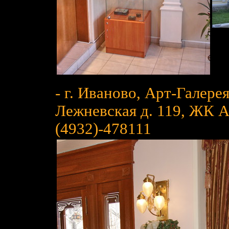
- г. Иваново, Арт-Галере
Лежневская д. 119, ЖК Ари
(4932)-478111